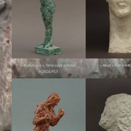
« Arabesque », Terre cuite patinée,
« Aksel » Plâtre H4
H29;L6;P5;5