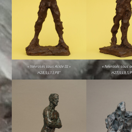
« Névrosés sous Acide III »
« Névrosés sous ac
H28,5;L13;P8″
H27,5;L9,5;