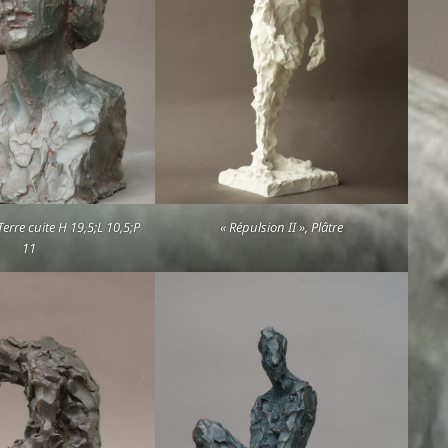
erre cuite H 19,5;L 10,5;P
« Répulsion II », Plâtre
11