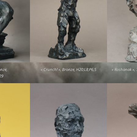
onze,
« Crunch! », Bronze, H20;L8;P6,5
« Roshanak », T
29