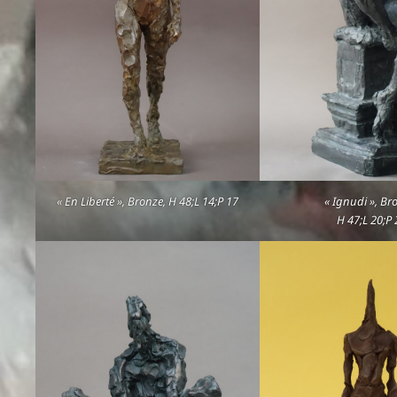
« En Liberté », Bronze, H 48;L 14;P 17
« Ignudi », Br
H 47;L 20;P 