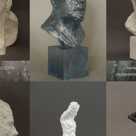
0;L22;P36
« Souve
(Autoportrai