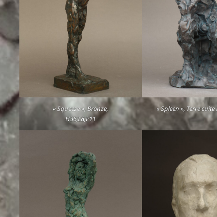
« Squeeze », Bronze,
« Spleen », Terre cuit
H36;L8;P11