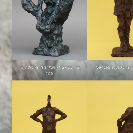
« Syndrome Peter Pan » H 27,5;L 17;P
« Névrosés sous Acide VI
13,5