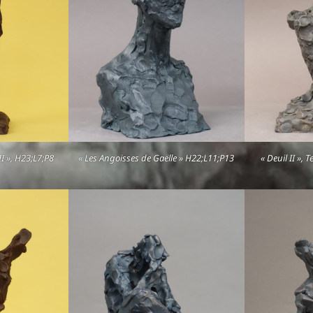
I », H23;L7;P8
« Les Angoisses de Gaëlle » H22;L11;P13
« Deuil II », 