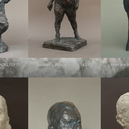
e H26;L15;P15
« Là-haut », Bronze, H35,5;L14,5:P15
« Petite tête 