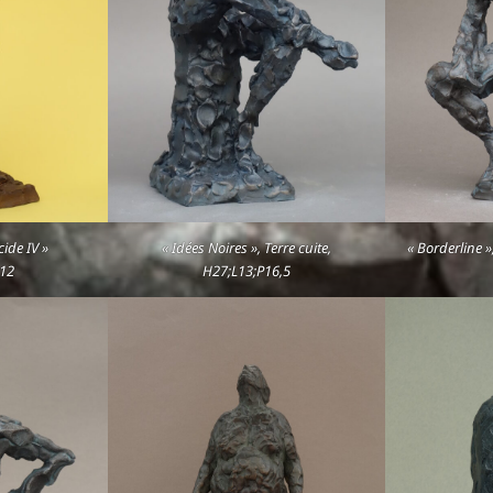
ide IV »
« Idées Noires », Terre cuite,
« Borderline »
P12
H27;L13;P16,5