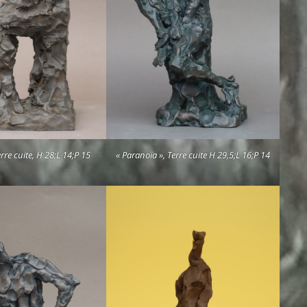
Terre cuite, H 28;L 14;P 15
« Paranoïa », Terre cuite H 29,5;L 16;P 14