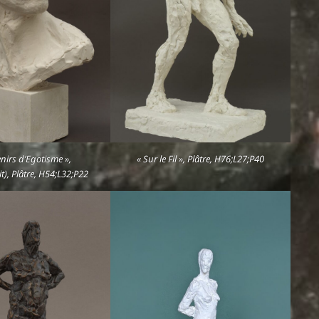
nirs d’Egotisme »,
« Sur le Fil », Plâtre, H76;L27;P40
t), Plâtre, H54;L32;P22