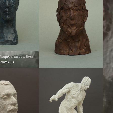
allongée et bleue », Terre
cuite H23