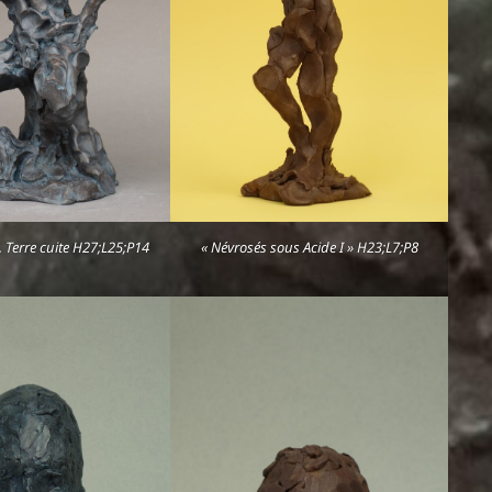
, Terre cuite H27;L25;P14
« Névrosés sous Acide I » H23;L7;P8